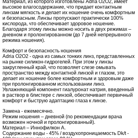
Материал, из которого изготовлены Adria O2O2, имеет
высокое влагосодержание, что придает контактным
линзам мягкость и делает их ношение очень комфортным
и безопасным. Линзы пропускают практически 100%
кислорода, что обеспечивает здоровое ношение.
Благодаря этому линзы можно носить в двух режимах –
дневном и пролонгированном (до 7 дней непрерывного
режима ношения).
Комфорт и безопасность ношения
Adria O2O2 - одна из самых тонких линз, представленных
на рынке силикон-гидрогелей. При этом у линзы
закругленный край, что позволяет слезе омывать
пространство между контактной линзой и глазом, это
делает их ношение более комфортным и здоровым даже
при пролонгированном использовании линз.
Увлажняющий компонент гиалуронат натрия, введенный
в раствор в блистере с линзой, обеспечивает первичный
комфорт и быструю адаптацию глаза к линзе.
Замена - ежемесячно.
Режим ношения – дневной (по рекомендации врача
возможен ночной и пролонгированный).
Материал – Иннофилкон А.
Содержание воды - 45% / воздухопроницаемость Dk/t -